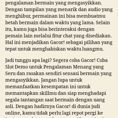
pengalaman bermain yang mengasyikkan.
Dengan tampilan yang menarik dan audio yang
menghibur, permainan ini bisa membuatmu
betah bermain dalam waktu yang lama. Selain
itu, kamu juga bisa berinteraksi dengan
pemain lain melalui fitur chat yang disediakan.
Hal ini menjadikan Gacor! sebagai pilihan yang
tepat untuk menghabiskan waktu luangmu.
Jadi tunggu apa lagi? Segera coba Gacor! Coba
Slot Demo untuk Pengalaman Menang yang
Seru dan rasakan sendiri sensasi bermain yang
mengasyikkan. Jangan lupa untuk
memanfaatkan kesempatan ini untuk
memantapkan skillmu dan siap menghadapi
segala tantangan saat bermain dengan uang
asli. Dengan hadirnya Gacor! di dunia judi
online, kamu tidak perlu lagi repot pergi ke