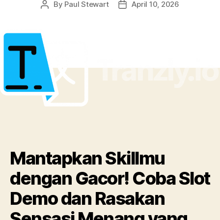
By
Paul Stewart
April 10, 2026
Post
Post
author
date
Mantapkan Skillmu
dengan Gacor! Coba Slot
Demo dan Rasakan
Sensasi Menang yang