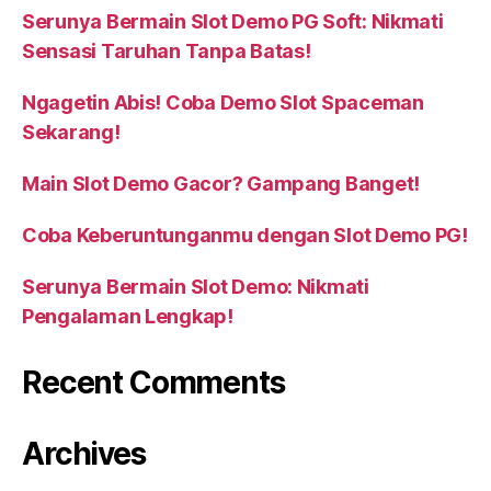
Serunya Bermain Slot Demo PG Soft: Nikmati
Sensasi Taruhan Tanpa Batas!
Ngagetin Abis! Coba Demo Slot Spaceman
Sekarang!
Main Slot Demo Gacor? Gampang Banget!
Coba Keberuntunganmu dengan Slot Demo PG!
Serunya Bermain Slot Demo: Nikmati
Pengalaman Lengkap!
Recent Comments
Archives