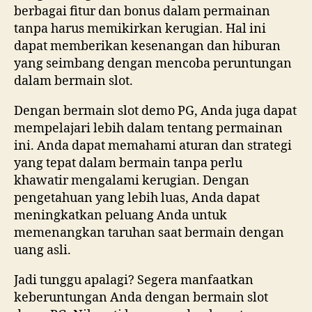
berbagai fitur dan bonus dalam permainan
tanpa harus memikirkan kerugian. Hal ini
dapat memberikan kesenangan dan hiburan
yang seimbang dengan mencoba peruntungan
dalam bermain slot.
Dengan bermain slot demo PG, Anda juga dapat
mempelajari lebih dalam tentang permainan
ini. Anda dapat memahami aturan dan strategi
yang tepat dalam bermain tanpa perlu
khawatir mengalami kerugian. Dengan
pengetahuan yang lebih luas, Anda dapat
meningkatkan peluang Anda untuk
memenangkan taruhan saat bermain dengan
uang asli.
Jadi tunggu apalagi? Segera manfaatkan
keberuntungan Anda dengan bermain slot