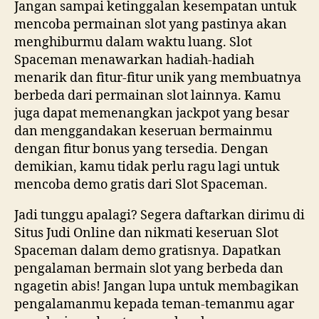
Jangan sampai ketinggalan kesempatan untuk
mencoba permainan slot yang pastinya akan
menghiburmu dalam waktu luang. Slot
Spaceman menawarkan hadiah-hadiah
menarik dan fitur-fitur unik yang membuatnya
berbeda dari permainan slot lainnya. Kamu
juga dapat memenangkan jackpot yang besar
dan menggandakan keseruan bermainmu
dengan fitur bonus yang tersedia. Dengan
demikian, kamu tidak perlu ragu lagi untuk
mencoba demo gratis dari Slot Spaceman.
Jadi tunggu apalagi? Segera daftarkan dirimu di
Situs Judi Online dan nikmati keseruan Slot
Spaceman dalam demo gratisnya. Dapatkan
pengalaman bermain slot yang berbeda dan
ngagetin abis! Jangan lupa untuk membagikan
pengalamanmu kepada teman-temanmu agar