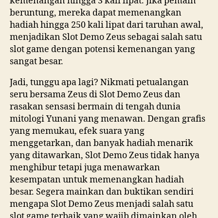
kemenangan hingga 3 kali lipat. Jika pemain
beruntung, mereka dapat memenangkan
hadiah hingga 250 kali lipat dari taruhan awal,
menjadikan Slot Demo Zeus sebagai salah satu
slot game dengan potensi kemenangan yang
sangat besar.
Jadi, tunggu apa lagi? Nikmati petualangan
seru bersama Zeus di Slot Demo Zeus dan
rasakan sensasi bermain di tengah dunia
mitologi Yunani yang menawan. Dengan grafis
yang memukau, efek suara yang
menggetarkan, dan banyak hadiah menarik
yang ditawarkan, Slot Demo Zeus tidak hanya
menghibur tetapi juga menawarkan
kesempatan untuk memenangkan hadiah
besar. Segera mainkan dan buktikan sendiri
mengapa Slot Demo Zeus menjadi salah satu
slot game terbaik yang wajib dimainkan oleh