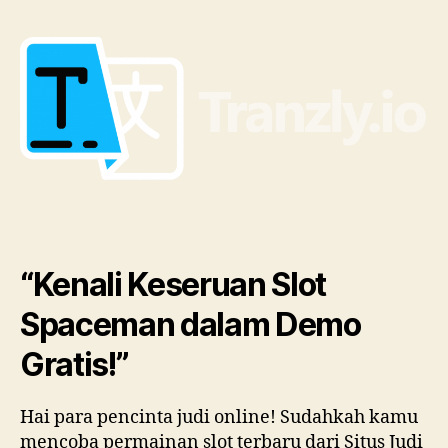
“Kenali Keseruan Slot
Spaceman dalam Demo
Gratis!”
Hai para pencinta judi online! Sudahkah kamu
mencoba permainan slot terbaru dari Situs Judi