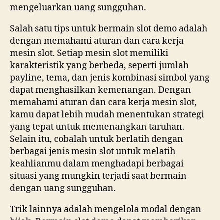
mengeluarkan uang sungguhan.
Salah satu tips untuk bermain slot demo adalah
dengan memahami aturan dan cara kerja
mesin slot. Setiap mesin slot memiliki
karakteristik yang berbeda, seperti jumlah
payline, tema, dan jenis kombinasi simbol yang
dapat menghasilkan kemenangan. Dengan
memahami aturan dan cara kerja mesin slot,
kamu dapat lebih mudah menentukan strategi
yang tepat untuk memenangkan taruhan.
Selain itu, cobalah untuk berlatih dengan
berbagai jenis mesin slot untuk melatih
keahlianmu dalam menghadapi berbagai
situasi yang mungkin terjadi saat bermain
dengan uang sungguhan.
Trik lainnya adalah mengelola modal dengan