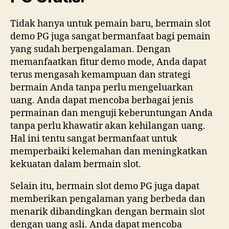
Tidak hanya untuk pemain baru, bermain slot
demo PG juga sangat bermanfaat bagi pemain
yang sudah berpengalaman. Dengan
memanfaatkan fitur demo mode, Anda dapat
terus mengasah kemampuan dan strategi
bermain Anda tanpa perlu mengeluarkan
uang. Anda dapat mencoba berbagai jenis
permainan dan menguji keberuntungan Anda
tanpa perlu khawatir akan kehilangan uang.
Hal ini tentu sangat bermanfaat untuk
memperbaiki kelemahan dan meningkatkan
kekuatan dalam bermain slot.
Selain itu, bermain slot demo PG juga dapat
memberikan pengalaman yang berbeda dan
menarik dibandingkan dengan bermain slot
dengan uang asli. Anda dapat mencoba