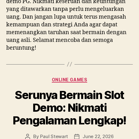
demo PG. Nikmati keseruan dan keuntungan
yang ditawarkan tanpa perlu mengeluarkan
uang. Dan jangan lupa untuk terus mengasah
kemampuan dan strategi Anda agar dapat
memenangkan taruhan saat bermain dengan
uang asli. Selamat mencoba dan semoga
beruntung!
Categories
ONLINE GAMES
Serunya Bermain Slot
Demo: Nikmati
Pengalaman Lengkap!
By
Paul Stewart
June 22, 2026
Post
Post