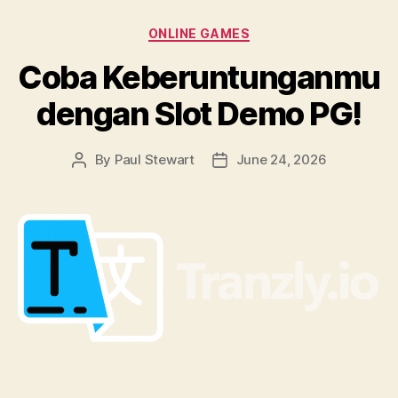
Categories
ONLINE GAMES
Coba Keberuntunganmu
dengan Slot Demo PG!
By
Paul Stewart
June 24, 2026
Post
Post
author
date