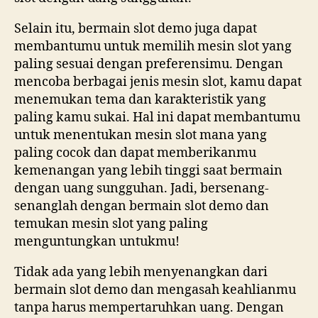
Selain itu, bermain slot demo juga dapat
membantumu untuk memilih mesin slot yang
paling sesuai dengan preferensimu. Dengan
mencoba berbagai jenis mesin slot, kamu dapat
menemukan tema dan karakteristik yang
paling kamu sukai. Hal ini dapat membantumu
untuk menentukan mesin slot mana yang
paling cocok dan dapat memberikanmu
kemenangan yang lebih tinggi saat bermain
dengan uang sungguhan. Jadi, bersenang-
senanglah dengan bermain slot demo dan
temukan mesin slot yang paling
menguntungkan untukmu!
Tidak ada yang lebih menyenangkan dari
bermain slot demo dan mengasah keahlianmu
tanpa harus mempertaruhkan uang. Dengan