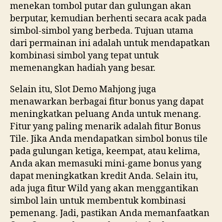
menekan tombol putar dan gulungan akan
berputar, kemudian berhenti secara acak pada
simbol-simbol yang berbeda. Tujuan utama
dari permainan ini adalah untuk mendapatkan
kombinasi simbol yang tepat untuk
memenangkan hadiah yang besar.
Selain itu, Slot Demo Mahjong juga
menawarkan berbagai fitur bonus yang dapat
meningkatkan peluang Anda untuk menang.
Fitur yang paling menarik adalah fitur Bonus
Tile. Jika Anda mendapatkan simbol bonus tile
pada gulungan ketiga, keempat, atau kelima,
Anda akan memasuki mini-game bonus yang
dapat meningkatkan kredit Anda. Selain itu,
ada juga fitur Wild yang akan menggantikan
simbol lain untuk membentuk kombinasi
pemenang. Jadi, pastikan Anda memanfaatkan