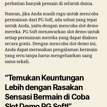
perhatian banyak pemain di seluruh dunia.
Namun, jika Anda masih ragu untuk mencoba
permainan dari PG Soft, ada solusi yang tepat
untuk Anda, yaitu dengan mencoba slot demo
mereka. PG Soft menawarkan slot demo untuk
setiap permainan mereka yang dapat diakses
secara gratis. Dengan mencoba slot demo ini,
Anda dapat merasakan pengalaman bermain
yang seru tanpa harus mengeluarkan uang
sama sekali.
“Temukan Keuntungan
Lebih dengan Rasakan
Sensasi Bermain di Coba
Slot Demo PG Soft!”