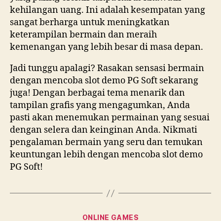
kehilangan uang. Ini adalah kesempatan yang
sangat berharga untuk meningkatkan
keterampilan bermain dan meraih
kemenangan yang lebih besar di masa depan.
Jadi tunggu apalagi? Rasakan sensasi bermain
dengan mencoba slot demo PG Soft sekarang
juga! Dengan berbagai tema menarik dan
tampilan grafis yang mengagumkan, Anda
pasti akan menemukan permainan yang sesuai
dengan selera dan keinginan Anda. Nikmati
pengalaman bermain yang seru dan temukan
keuntungan lebih dengan mencoba slot demo
PG Soft!
Categories
ONLINE GAMES