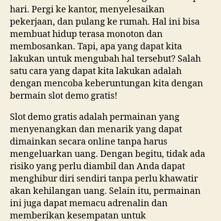
hari. Pergi ke kantor, menyelesaikan
pekerjaan, dan pulang ke rumah. Hal ini bisa
membuat hidup terasa monoton dan
membosankan. Tapi, apa yang dapat kita
lakukan untuk mengubah hal tersebut? Salah
satu cara yang dapat kita lakukan adalah
dengan mencoba keberuntungan kita dengan
bermain slot demo gratis!
Slot demo gratis adalah permainan yang
menyenangkan dan menarik yang dapat
dimainkan secara online tanpa harus
mengeluarkan uang. Dengan begitu, tidak ada
risiko yang perlu diambil dan Anda dapat
menghibur diri sendiri tanpa perlu khawatir
akan kehilangan uang. Selain itu, permainan
ini juga dapat memacu adrenalin dan
memberikan kesempatan untuk