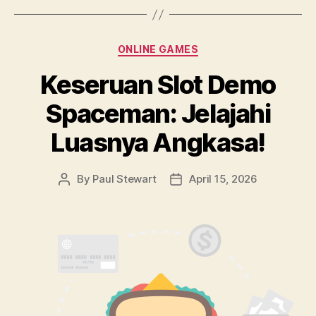
Categories
ONLINE GAMES
Keseruan Slot Demo
Spaceman: Jelajahi
Luasnya Angkasa!
By
Paul Stewart
April 15, 2026
Post
Post
author
date