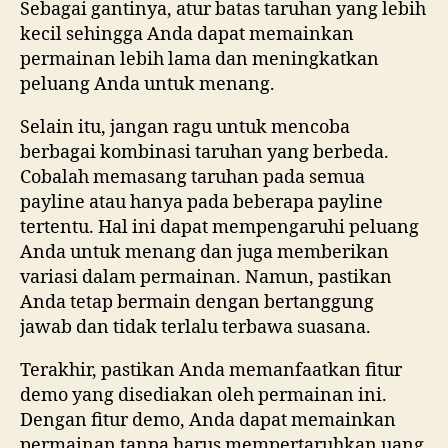
Sebagai gantinya, atur batas taruhan yang lebih
kecil sehingga Anda dapat memainkan
permainan lebih lama dan meningkatkan
peluang Anda untuk menang.
Selain itu, jangan ragu untuk mencoba
berbagai kombinasi taruhan yang berbeda.
Cobalah memasang taruhan pada semua
payline atau hanya pada beberapa payline
tertentu. Hal ini dapat mempengaruhi peluang
Anda untuk menang dan juga memberikan
variasi dalam permainan. Namun, pastikan
Anda tetap bermain dengan bertanggung
jawab dan tidak terlalu terbawa suasana.
Terakhir, pastikan Anda memanfaatkan fitur
demo yang disediakan oleh permainan ini.
Dengan fitur demo, Anda dapat memainkan
permainan tanpa harus mempertaruhkan uang