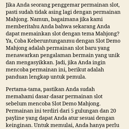
Jika Anda seorang penggemar permainan slot,
pasti sudah tidak asing lagi dengan permainan
Mahjong. Namun, bagaimana jika kami
memberitahu Anda bahwa sekarang Anda
dapat memainkan slot dengan tema Mahjong?
Ya, Coba Keberuntunganmu dengan Slot Demo
Mahjong adalah permainan slot baru yang
menawarkan pengalaman bermain yang unik
dan mengasyikkan. Jadi, jika Anda ingin
mencoba permainan ini, berikut adalah
panduan lengkap untuk pemula.
Pertama-tama, pastikan Anda sudah
memahami dasar-dasar permainan slot
sebelum mencoba Slot Demo Mahjong.
Permainan ini terdiri dari 5 gulungan dan 20
payline yang dapat Anda atur sesuai dengan
keinginan. Untuk memulai, Anda hanya perlu