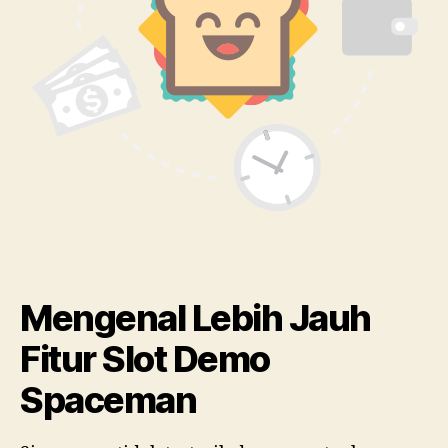
Mengenal Lebih Jauh
Fitur Slot Demo
Spaceman