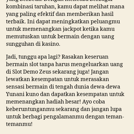
kombinasi taruhan, kamu dapat melihat mana
yang paling efektif dan memberikan hasil
terbaik. Ini dapat meningkatkan peluangmu
untuk memenangkan jackpot ketika kamu
memutuskan untuk bermain dengan uang
sungguhan di kasino.
Jadi, tunggu apa lagi? Rasakan keseruan
bermain slot tanpa harus mengeluarkan uang
di Slot Demo Zeus sekarang juga! Jangan
lewatkan kesempatan untuk merasakan
sensasi bermain di tengah dunia dewa-dewa
Yunani kuno dan dapatkan kesempatan untuk
memenangkan hadiah besar! Ayo coba
keberuntunganmu sekarang dan jangan lupa
untuk berbagi pengalamanmu dengan teman-
temanmu!