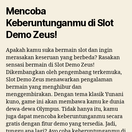
Mencoba
Keberuntunganmu di Slot
Demo Zeus!
Apakah kamu suka bermain slot dan ingin
merasakan keseruan yang berbeda? Rasakan
sensasi bermain di Slot Demo Zeus!
Dikembangkan oleh pengembang terkemuka,
Slot Demo Zeus menawarkan pengalaman
bermain yang menghibur dan
menggembirakan. Dengan tema klasik Yunani
kuno, game ini akan membawa kamu ke dunia
dewa-dewa Olympus. Tidak hanya itu, kamu
juga dapat mencoba keberuntunganmu secara
gratis dengan fitur demo yang tersedia. Jadi,
tunggu apa lagi? Ayo coba keberuntunganmu di