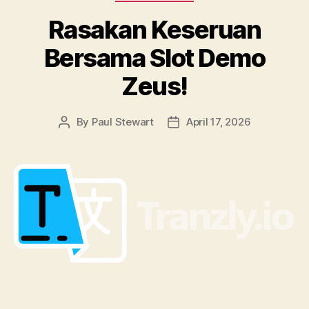
Rasakan Keseruan
Bersama Slot Demo
Zeus!
By
Paul Stewart
April 17, 2026
Post
Post
author
date