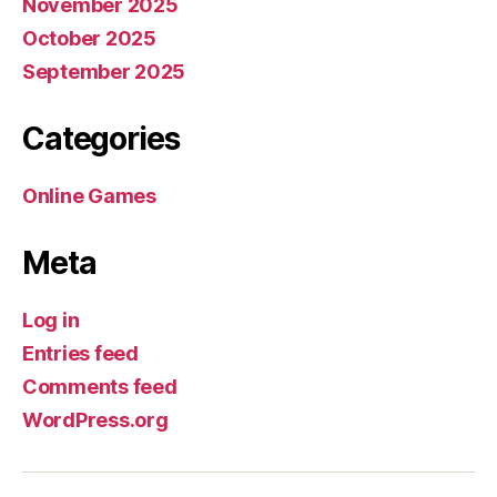
November 2025
October 2025
September 2025
Categories
Online Games
Meta
Log in
Entries feed
Comments feed
WordPress.org