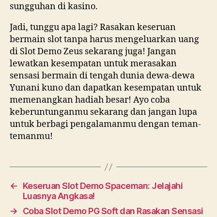
sungguhan di kasino.
Jadi, tunggu apa lagi? Rasakan keseruan
bermain slot tanpa harus mengeluarkan uang
di Slot Demo Zeus sekarang juga! Jangan
lewatkan kesempatan untuk merasakan
sensasi bermain di tengah dunia dewa-dewa
Yunani kuno dan dapatkan kesempatan untuk
memenangkan hadiah besar! Ayo coba
keberuntunganmu sekarang dan jangan lupa
untuk berbagi pengalamanmu dengan teman-
temanmu!
←
Keseruan Slot Demo Spaceman: Jelajahi
Luasnya Angkasa!
→
Coba Slot Demo PG Soft dan Rasakan Sensasi