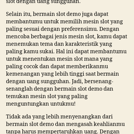
slot dengan uang sungguhan.
Selain itu, bermain slot demo juga dapat
membantumu untuk memilih mesin slot yang
paling sesuai dengan preferensimu. Dengan
mencoba berbagai jenis mesin slot, kamu dapat
menemukan tema dan karakteristik yang
paling kamu sukai. Hal ini dapat membantumu
untuk menentukan mesin slot mana yang
paling cocok dan dapat memberikanmu
kemenangan yang lebih tinggi saat bermain
dengan uang sungguhan. Jadi, bersenang-
senanglah dengan bermain slot demo dan
temukan mesin slot yang paling
menguntungkan untukmu!
Tidak ada yang lebih menyenangkan dari
bermain slot demo dan mengasah keahlianmu
tanpa harus mempertaruhkan uang. Dengan