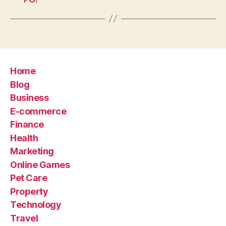
Home
Blog
Business
E-commerce
Finance
Health
Marketing
Online Games
Pet Care
Property
Technology
Travel