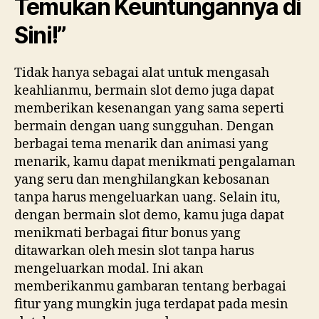
Temukan Keuntungannya di
Sini!”
Tidak hanya sebagai alat untuk mengasah
keahlianmu, bermain slot demo juga dapat
memberikan kesenangan yang sama seperti
bermain dengan uang sungguhan. Dengan
berbagai tema menarik dan animasi yang
menarik, kamu dapat menikmati pengalaman
yang seru dan menghilangkan kebosanan
tanpa harus mengeluarkan uang. Selain itu,
dengan bermain slot demo, kamu juga dapat
menikmati berbagai fitur bonus yang
ditawarkan oleh mesin slot tanpa harus
mengeluarkan modal. Ini akan
memberikanmu gambaran tentang berbagai
fitur yang mungkin juga terdapat pada mesin