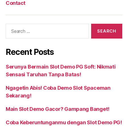
Contact
Search
for:
Recent Posts
Serunya Bermain Slot Demo PG Soft: Nikmati
Sensasi Taruhan Tanpa Batas!
Ngagetin Abis! Coba Demo Slot Spaceman
Sekarang!
Main Slot Demo Gacor? Gampang Banget!
Coba Keberuntunganmu dengan Slot Demo PG!