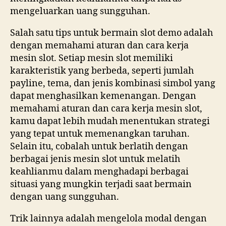
mengeluarkan uang sungguhan.
Salah satu tips untuk bermain slot demo adalah
dengan memahami aturan dan cara kerja
mesin slot. Setiap mesin slot memiliki
karakteristik yang berbeda, seperti jumlah
payline, tema, dan jenis kombinasi simbol yang
dapat menghasilkan kemenangan. Dengan
memahami aturan dan cara kerja mesin slot,
kamu dapat lebih mudah menentukan strategi
yang tepat untuk memenangkan taruhan.
Selain itu, cobalah untuk berlatih dengan
berbagai jenis mesin slot untuk melatih
keahlianmu dalam menghadapi berbagai
situasi yang mungkin terjadi saat bermain
dengan uang sungguhan.
Trik lainnya adalah mengelola modal dengan