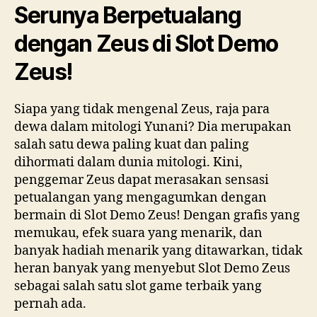
Serunya Berpetualang
dengan Zeus di Slot Demo
Zeus!
Siapa yang tidak mengenal Zeus, raja para
dewa dalam mitologi Yunani? Dia merupakan
salah satu dewa paling kuat dan paling
dihormati dalam dunia mitologi. Kini,
penggemar Zeus dapat merasakan sensasi
petualangan yang mengagumkan dengan
bermain di Slot Demo Zeus! Dengan grafis yang
memukau, efek suara yang menarik, dan
banyak hadiah menarik yang ditawarkan, tidak
heran banyak yang menyebut Slot Demo Zeus
sebagai salah satu slot game terbaik yang
pernah ada.