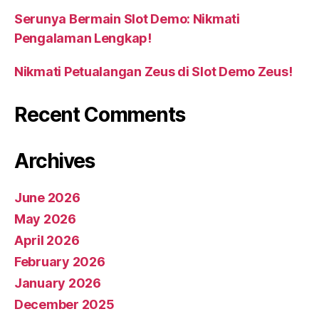
Serunya Bermain Slot Demo: Nikmati
Pengalaman Lengkap!
Nikmati Petualangan Zeus di Slot Demo Zeus!
Recent Comments
Archives
June 2026
May 2026
April 2026
February 2026
January 2026
December 2025