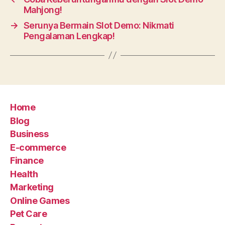
Mahjong!
→
Serunya Bermain Slot Demo: Nikmati
Pengalaman Lengkap!
Home
Blog
Business
E-commerce
Finance
Health
Marketing
Online Games
Pet Care