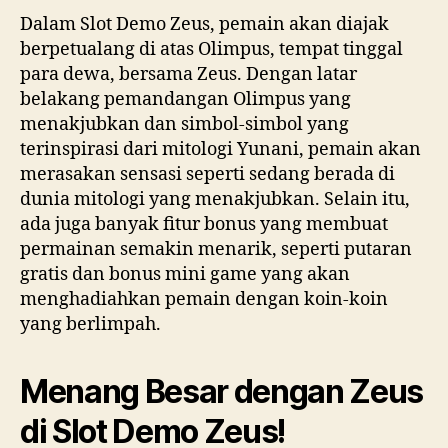
Dalam Slot Demo Zeus, pemain akan diajak
berpetualang di atas Olimpus, tempat tinggal
para dewa, bersama Zeus. Dengan latar
belakang pemandangan Olimpus yang
menakjubkan dan simbol-simbol yang
terinspirasi dari mitologi Yunani, pemain akan
merasakan sensasi seperti sedang berada di
dunia mitologi yang menakjubkan. Selain itu,
ada juga banyak fitur bonus yang membuat
permainan semakin menarik, seperti putaran
gratis dan bonus mini game yang akan
menghadiahkan pemain dengan koin-koin
yang berlimpah.
Menang Besar dengan Zeus
di Slot Demo Zeus!