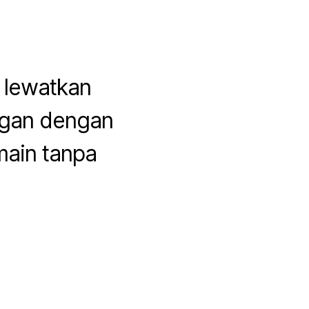
 lewatkan
gan dengan
main tanpa