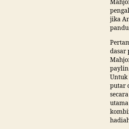
Mahjo
penga
jika A
pandu
Perta
dasar 
Mahjon
paylin
Untuk
putar 
secara
utama
kombi
hadiah