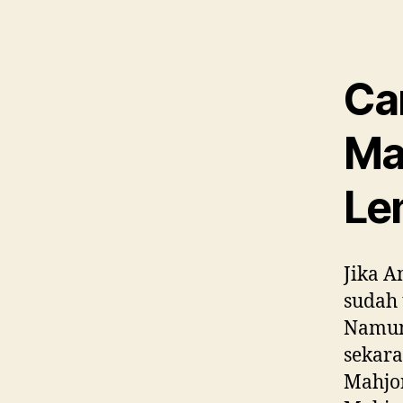
Ca
Ma
Le
Jika A
sudah 
Namun
sekar
Mahjo