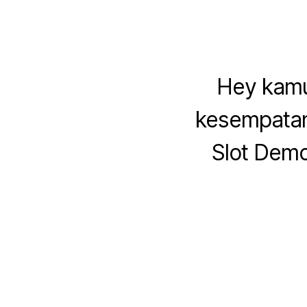
Hey kamu
kesempata
Slot Demo