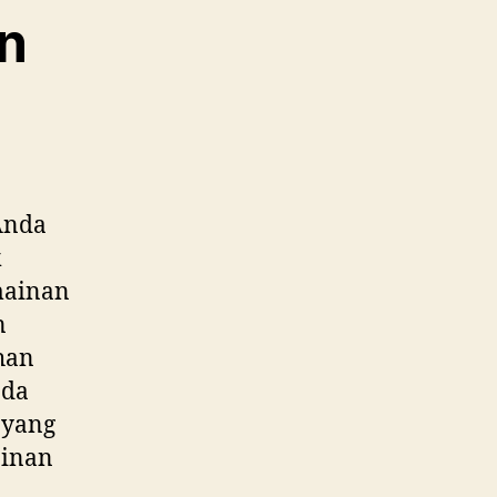
n
Anda
k
mainan
n
han
nda
 yang
ainan