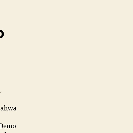
o
i
bahwa
 Demo