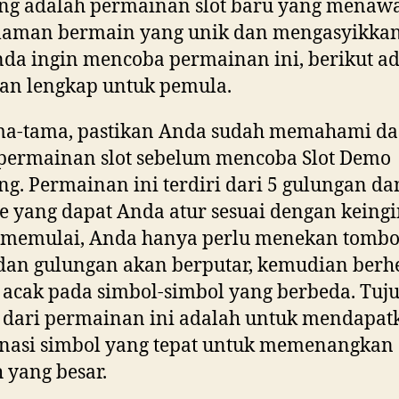
ng adalah permainan slot baru yang menaw
laman bermain yang unik dan mengasyikkan.
nda ingin mencoba permainan ini, berikut a
an lengkap untuk pemula.
ma-tama, pastikan Anda sudah memahami da
permainan slot sebelum mencoba Slot Demo
g. Permainan ini terdiri dari 5 gulungan da
e yang dapat Anda atur sesuai dengan keing
 memulai, Anda hanya perlu menekan tombo
dan gulungan akan berputar, kemudian berh
 acak pada simbol-simbol yang berbeda. Tuj
 dari permainan ini adalah untuk mendapat
nasi simbol yang tepat untuk memenangkan
 yang besar.