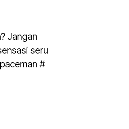
a? Jangan
ensasi seru
nspaceman #