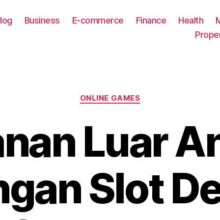
log
Business
E-commerce
Finance
Health
Prope
Categories
ONLINE GAMES
anan Luar 
ngan Slot D