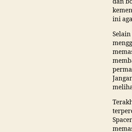
dan b
kemena
ini ag
Selain
mengg
memasa
memban
permai
Jangan
meliha
Terakh
terpe
Spacem
memas