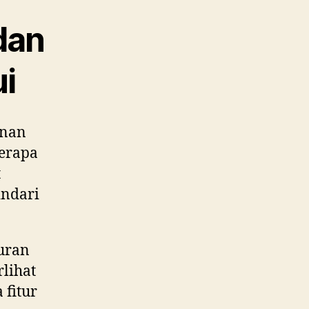
dan
ui
anan
berapa
t
ndari
uran
lihat
 fitur