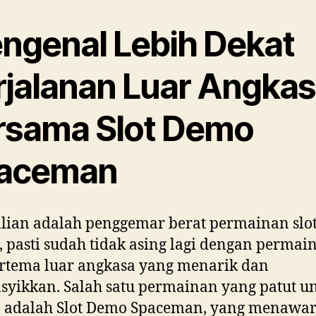
ngenal Lebih Dekat
rjalanan Luar Angka
rsama Slot Demo
aceman
alian adalah penggemar berat permainan slo
, pasti sudah tidak asing lagi dengan permai
ertema luar angkasa yang menarik dan
yikkan. Salah satu permainan yang patut u
a adalah Slot Demo Spaceman, yang menawa