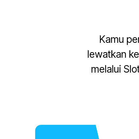
Kamu pen
lewatkan k
melalui Sl