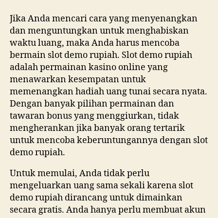
Jika Anda mencari cara yang menyenangkan
dan menguntungkan untuk menghabiskan
waktu luang, maka Anda harus mencoba
bermain slot demo rupiah. Slot demo rupiah
adalah permainan kasino online yang
menawarkan kesempatan untuk
memenangkan hadiah uang tunai secara nyata.
Dengan banyak pilihan permainan dan
tawaran bonus yang menggiurkan, tidak
mengherankan jika banyak orang tertarik
untuk mencoba keberuntungannya dengan slot
demo rupiah.
Untuk memulai, Anda tidak perlu
mengeluarkan uang sama sekali karena slot
demo rupiah dirancang untuk dimainkan
secara gratis. Anda hanya perlu membuat akun