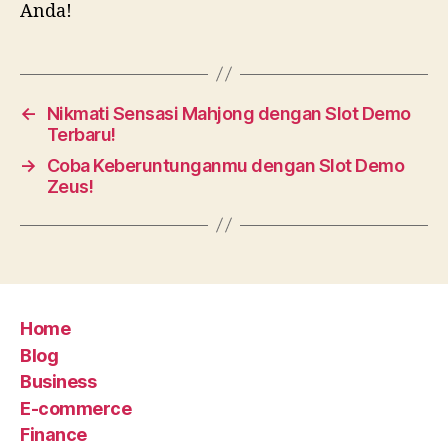
Anda!
←
Nikmati Sensasi Mahjong dengan Slot Demo
Terbaru!
→
Coba Keberuntunganmu dengan Slot Demo
Zeus!
Home
Blog
Business
E-commerce
Finance