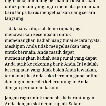
ingin belajar tentang permainan kasino atau
untuk pemain yang ingin mencoba permainan
baru tanpa harus mengeluarkan uang secara
langsung.
Tidak hanya itu, slot demo rupiah juga
menawarkan kesempatan untuk
memenangkan hadiah uang tunai secara nyata.
Meskipun Anda tidak mengeluarkan uang
untuk bermain, Anda masih dapat
memenangkan hadiah uang tunai yang dapat
Anda tarik ke rekening bank Anda. Ini adalah
kesempatan yang tidak boleh Anda lewatkan,
terutama jika Anda suka bermain game online
dan ingin mencoba keberuntungan Anda
dengan permainan kasino.
Jangan ragu untuk mencoba keberuntungan
Anda dengan slot demo rupiah. Selain