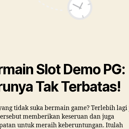
rmain Slot Demo PG:
runya Tak Terbatas!
yang tidak suka bermain game? Terlebih lagi 
tersebut memberikan keseruan dan juga
atan untuk meraih keberuntungan. Itulah