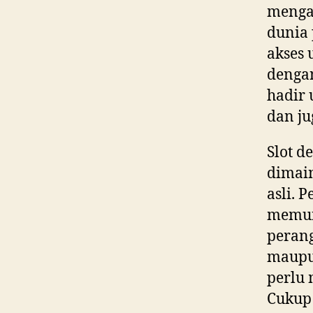
mengap
dunia 
akses 
dengan
hadir
dan j
Slot d
dimain
asli. 
memun
perang
maupun
perlu
Cukup 