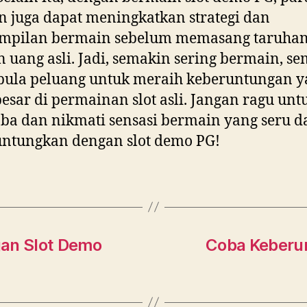
 juga dapat meningkatkan strategi dan
ampilan bermain sebelum memasang taruha
 uang asli. Jadi, semakin sering bermain, s
pula peluang untuk meraih keberuntungan 
besar di permainan slot asli. Jangan ragu unt
a dan nikmati sensasi bermain yang seru d
ntungkan dengan slot demo PG!
an Slot Demo
Coba Keberu