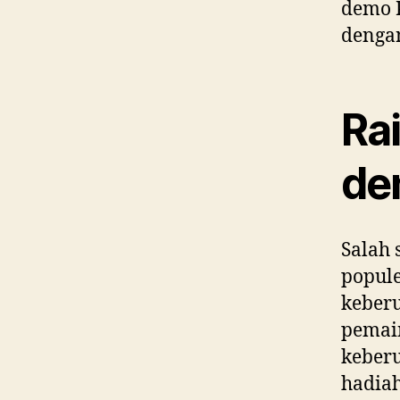
demo 
denga
Ra
de
Salah 
popul
keber
pemai
keber
hadiah