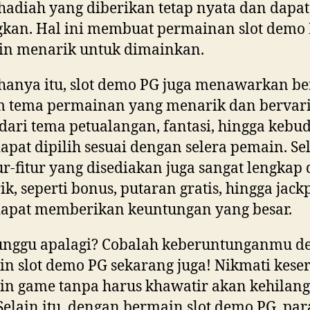
 hadiah yang diberikan tetap nyata dan dapat
gkan. Hal ini membuat permainan slot demo
in menarik untuk dimainkan.
hanya itu, slot demo PG juga menawarkan be
 tema permainan yang menarik dan bervari
dari tema petualangan, fantasi, hingga keb
apat dipilih sesuai dengan selera pemain. Se
itur-fitur yang disediakan juga sangat lengkap
k, seperti bonus, putaran gratis, hingga jack
dapat memberikan keuntungan yang besar.
tunggu apalagi? Cobalah keberuntunganmu d
n slot demo PG sekarang juga! Nikmati kese
in game tanpa harus khawatir akan kehilan
Selain itu, dengan bermain slot demo PG, par