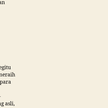
an
egitu
meraih
 para
-
 asli,