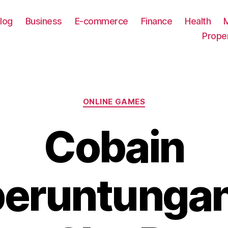
log
Business
E-commerce
Finance
Health
Prope
Categories
ONLINE GAMES
Cobain
beruntunga