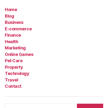
Home
Blog
Business
E-commerce
Finance
Health
Marketing
Online Games
Pet Care
Property
Technology
Travel
Contact
Search