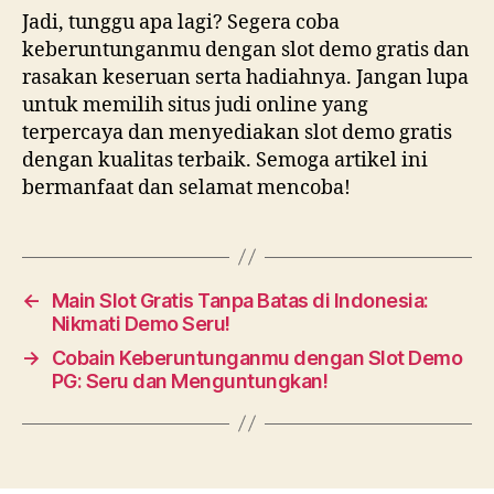
Jadi, tunggu apa lagi? Segera coba
keberuntunganmu dengan slot demo gratis dan
rasakan keseruan serta hadiahnya. Jangan lupa
untuk memilih situs judi online yang
terpercaya dan menyediakan slot demo gratis
dengan kualitas terbaik. Semoga artikel ini
bermanfaat dan selamat mencoba!
←
Main Slot Gratis Tanpa Batas di Indonesia:
Nikmati Demo Seru!
→
Cobain Keberuntunganmu dengan Slot Demo
PG: Seru dan Menguntungkan!