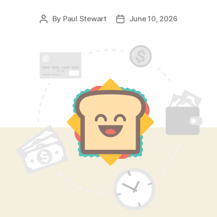
By
Paul Stewart
June 10, 2026
Post
Post
author
date