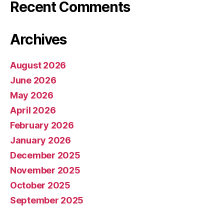
Recent Comments
Archives
August 2026
June 2026
May 2026
April 2026
February 2026
January 2026
December 2025
November 2025
October 2025
September 2025