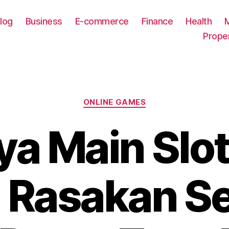
log
Business
E-commerce
Finance
Health
Prope
Categories
ONLINE GAMES
ya Main Slo
 Rasakan S