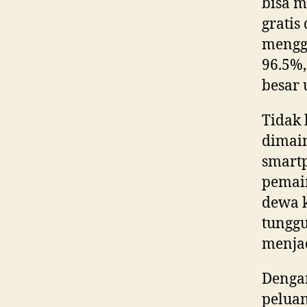
bisa m
gratis
menggi
96.5%,
besar
Tidak 
dimain
smartp
pemain
dewa 
tunggu
menjad
Denga
peluan