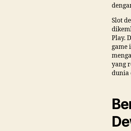
dengan
Slot d
dikemb
Play. 
game i
mengas
yang r
dunia 
Be
De