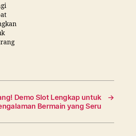
gi
pat
ngkan
uk
orang
ng! Demo Slot Lengkap untuk
→
engalaman Bermain yang Seru