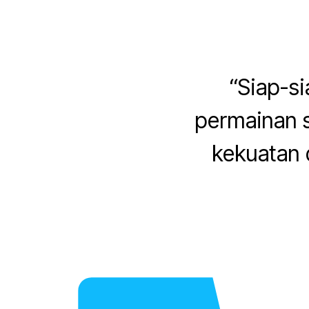
“Siap-s
permainan s
kekuatan 