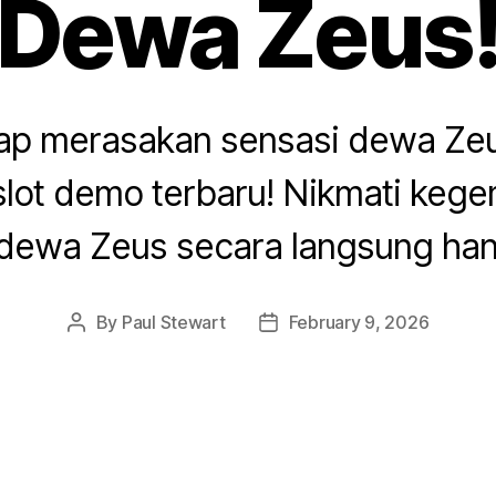
Dewa Zeus
iap merasakan sensasi dewa Ze
lot demo terbaru! Nikmati keg
dewa Zeus secara langsung hanya
By
Paul Stewart
February 9, 2026
Post
Post
author
date