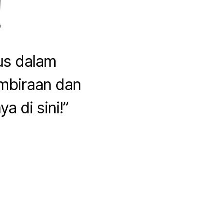
!
us dalam
embiraan dan
 di sini!”