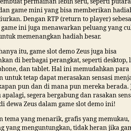
embuat permainan lebih seru, seperti putar
 dan game mini yang bisa memberikan hadia
urkan. Dengan RTP (return to player) sebes
 game ini juga menawarkan peluang yang c
 untuk memenangkan hadiah besar.
hanya itu, game slot demo Zeus juga bisa
kan di berbagai perangkat, seperti desktop, 
hone, dan tablet. Hal ini memudahkan para
 untuk tetap dapat merasakan sensasi menj
kapan pun dan di mana pun mereka berada. 
 apalagi, segera bergabung dan rasakan sens
i dewa Zeus dalam game slot demo ini!
n tema yang menarik, grafis yang memukau,
g yang menguntungkan, tidak heran jika gam