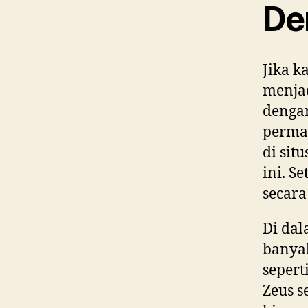
De
Jika k
menjad
dengan
permai
di sit
ini. S
secara
Di da
banyak
sepert
Zeus s