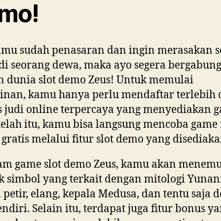
mo!
amu sudah penasaran dan ingin merasakan s
i seorang dewa, maka ayo segera bergabun
 dunia slot demo Zeus! Untuk memulai
nan, kamu hanya perlu mendaftar terlebih 
us judi online terpercaya yang menyediakan 
etelah itu, kamu bisa langsung mencoba game 
 gratis melalui fitur slot demo yang disediaka
lam game slot demo Zeus, kamu akan menem
 simbol yang terkait dengan mitologi Yunani
i petir, elang, kepala Medusa, dan tentu saja 
endiri. Selain itu, terdapat juga fitur bonus y