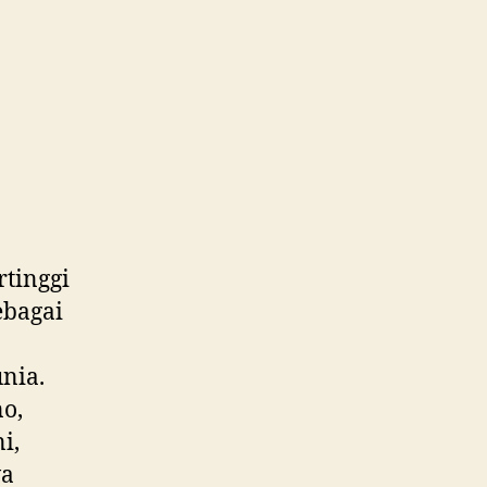
rtinggi
ebagai
unia.
o,
i,
wa