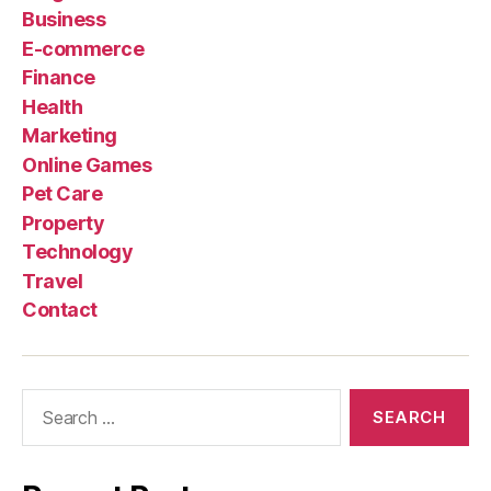
Business
E-commerce
Finance
Health
Marketing
Online Games
Pet Care
Property
Technology
Travel
Contact
Search
for: