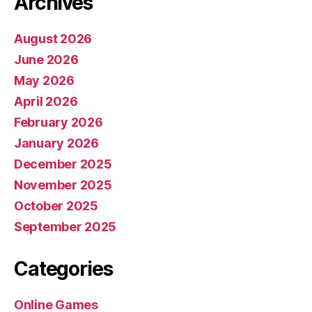
Archives
August 2026
June 2026
May 2026
April 2026
February 2026
January 2026
December 2025
November 2025
October 2025
September 2025
Categories
Online Games