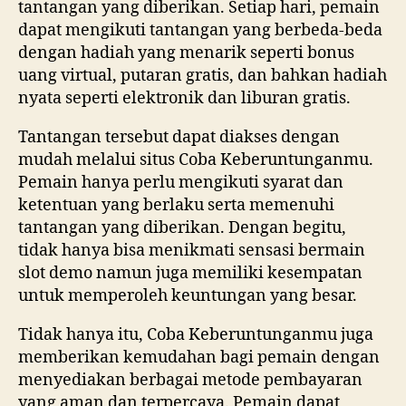
tantangan yang diberikan. Setiap hari, pemain
dapat mengikuti tantangan yang berbeda-beda
dengan hadiah yang menarik seperti bonus
uang virtual, putaran gratis, dan bahkan hadiah
nyata seperti elektronik dan liburan gratis.
Tantangan tersebut dapat diakses dengan
mudah melalui situs Coba Keberuntunganmu.
Pemain hanya perlu mengikuti syarat dan
ketentuan yang berlaku serta memenuhi
tantangan yang diberikan. Dengan begitu,
tidak hanya bisa menikmati sensasi bermain
slot demo namun juga memiliki kesempatan
untuk memperoleh keuntungan yang besar.
Tidak hanya itu, Coba Keberuntunganmu juga
memberikan kemudahan bagi pemain dengan
menyediakan berbagai metode pembayaran
yang aman dan terpercaya. Pemain dapat