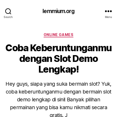
lemmium.org
Search
Menu
Categories
ONLINE GAMES
Coba Keberuntunganmu
dengan Slot Demo
Lengkap!
Hey guys, siapa yang suka bermain slot? Yuk,
coba keberuntunganmu dengan bermain slot
demo lengkap di sini! Banyak pilihan
permainan yang bisa kamu nikmati secara
gratis. J