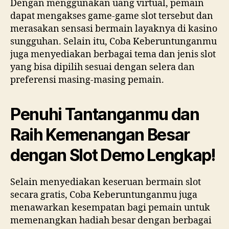
Dengan menggunakan uang virtual, pemain
dapat mengakses game-game slot tersebut dan
merasakan sensasi bermain layaknya di kasino
sungguhan. Selain itu, Coba Keberuntunganmu
juga menyediakan berbagai tema dan jenis slot
yang bisa dipilih sesuai dengan selera dan
preferensi masing-masing pemain.
Penuhi Tantanganmu dan
Raih Kemenangan Besar
dengan Slot Demo Lengkap!
Selain menyediakan keseruan bermain slot
secara gratis, Coba Keberuntunganmu juga
menawarkan kesempatan bagi pemain untuk
memenangkan hadiah besar dengan berbagai