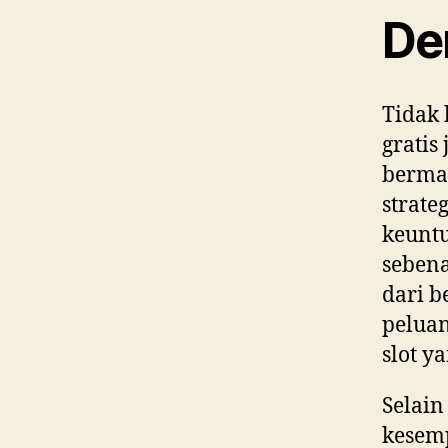
De
Tidak 
gratis
bermai
strate
keuntu
seben
dari b
peluan
slot y
Selain
kesemp