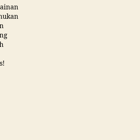
mainan
emukan
an
ng
h
s!