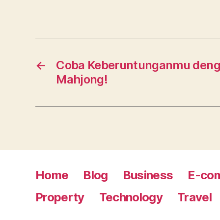
←
Coba Keberuntunganmu deng
Mahjong!
Home
Blog
Business
E-co
Property
Technology
Travel