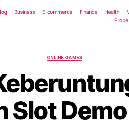
log
Business
E-commerce
Finance
Health
Prope
Categories
ONLINE GAMES
Keberuntu
 Slot Demo 