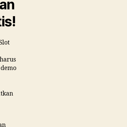
gan
is!
Slot
 harus
 demo
atkan
kan