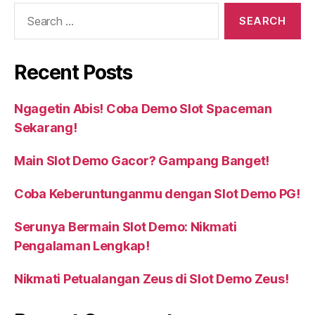
Search
for:
Recent Posts
Ngagetin Abis! Coba Demo Slot Spaceman
Sekarang!
Main Slot Demo Gacor? Gampang Banget!
Coba Keberuntunganmu dengan Slot Demo PG!
Serunya Bermain Slot Demo: Nikmati
Pengalaman Lengkap!
Nikmati Petualangan Zeus di Slot Demo Zeus!