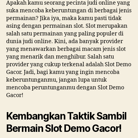
Apakah kamu seorang pecinta judi online yang
suka mencoba keberuntungan di berbagai jenis
permainan? Jika iya, maka kamu pasti tidak
asing dengan permainan slot. Slot merupakan
salah satu permainan yang paling populer di
dunia judi online. Kini, ada banyak provider
yang menawarkan berbagai macam jenis slot
yang menarik dan menghibur. Salah satu
provider yang cukup terkenal adalah Slot Demo
Gacor. Jadi, bagi kamu yang ingin mencoba
keberuntunganmu, jangan lupa untuk
mencoba peruntunganmu dengan Slot Demo
Gacor!
Kembangkan Taktik Sambil
Bermain Slot Demo Gacor!