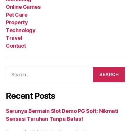
Online Games
Pet Care
Property
Technology
Travel
Contact
Search
for:
Recent Posts
Serunya Bermain Slot Demo PG Soft: Nikmati
Sensasi Taruhan Tanpa Batas!