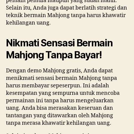
pemain pemula maupun yang sudah mahir.
Selain itu, Anda juga dapat berlatih strategi dan
teknik bermain Mahjong tanpa harus khawatir
kehilangan uang.
Nikmati Sensasi Bermain
Mahjong Tanpa Bayar!
Dengan demo Mahjong gratis, Anda dapat
menikmati sensasi bermain Mahjong tanpa
harus membayar sepeserpun. Ini adalah
kesempatan yang sempurna untuk mencoba
permainan ini tanpa harus mengeluarkan
uang. Anda bisa merasakan keseruan dan
tantangan yang ditawarkan oleh Mahjong
tanpa merasa khawatir kehilangan uang.