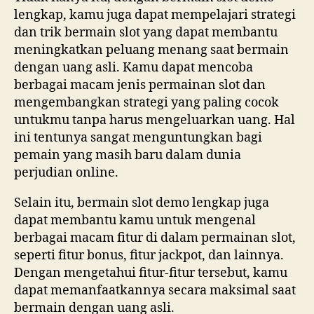
lengkap, kamu juga dapat mempelajari strategi
dan trik bermain slot yang dapat membantu
meningkatkan peluang menang saat bermain
dengan uang asli. Kamu dapat mencoba
berbagai macam jenis permainan slot dan
mengembangkan strategi yang paling cocok
untukmu tanpa harus mengeluarkan uang. Hal
ini tentunya sangat menguntungkan bagi
pemain yang masih baru dalam dunia
perjudian online.
Selain itu, bermain slot demo lengkap juga
dapat membantu kamu untuk mengenal
berbagai macam fitur di dalam permainan slot,
seperti fitur bonus, fitur jackpot, dan lainnya.
Dengan mengetahui fitur-fitur tersebut, kamu
dapat memanfaatkannya secara maksimal saat
bermain dengan uang asli.