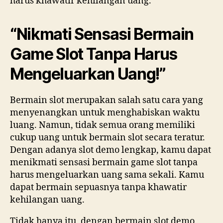
harus khawatir kehilangan uang.
“Nikmati Sensasi Bermain
Game Slot Tanpa Harus
Mengeluarkan Uang!”
Bermain slot merupakan salah satu cara yang
menyenangkan untuk menghabiskan waktu
luang. Namun, tidak semua orang memiliki
cukup uang untuk bermain slot secara teratur.
Dengan adanya slot demo lengkap, kamu dapat
menikmati sensasi bermain game slot tanpa
harus mengeluarkan uang sama sekali. Kamu
dapat bermain sepuasnya tanpa khawatir
kehilangan uang.
Tidak hanya itu, dengan bermain slot demo