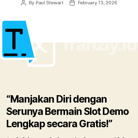
By
Paul Stewart
February 13, 2026
Post
Post
author
date
“Manjakan Diri dengan
Serunya Bermain Slot Demo
Lengkap secara Gratis!”