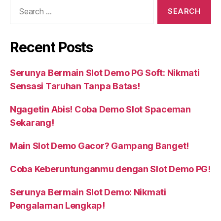
Search
for:
Recent Posts
Serunya Bermain Slot Demo PG Soft: Nikmati
Sensasi Taruhan Tanpa Batas!
Ngagetin Abis! Coba Demo Slot Spaceman
Sekarang!
Main Slot Demo Gacor? Gampang Banget!
Coba Keberuntunganmu dengan Slot Demo PG!
Serunya Bermain Slot Demo: Nikmati
Pengalaman Lengkap!