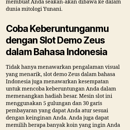
membuat Anda seakan-akan dibawa ke dalam
dunia mitologi Yunani.
Coba Keberuntunganmu
dengan Slot Demo Zeus
dalam Bahasa Indonesia
Tidak hanya menawarkan pengalaman visual
yang menarik, slot demo Zeus dalam bahasa
Indonesia juga menawarkan kesempatan
untuk mencoba keberuntungan Anda dalam
memenangkan hadiah besar. Mesin slot ini
menggunakan 5 gulungan dan 30 garis
pembayaran yang dapat Anda atur sesuai
dengan keinginan Anda. Anda juga dapat
memilih berapa banyak koin yang ingin Anda