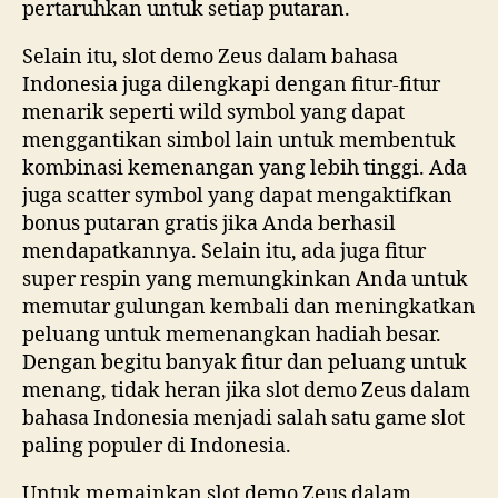
pertaruhkan untuk setiap putaran.
Selain itu, slot demo Zeus dalam bahasa
Indonesia juga dilengkapi dengan fitur-fitur
menarik seperti wild symbol yang dapat
menggantikan simbol lain untuk membentuk
kombinasi kemenangan yang lebih tinggi. Ada
juga scatter symbol yang dapat mengaktifkan
bonus putaran gratis jika Anda berhasil
mendapatkannya. Selain itu, ada juga fitur
super respin yang memungkinkan Anda untuk
memutar gulungan kembali dan meningkatkan
peluang untuk memenangkan hadiah besar.
Dengan begitu banyak fitur dan peluang untuk
menang, tidak heran jika slot demo Zeus dalam
bahasa Indonesia menjadi salah satu game slot
paling populer di Indonesia.
Untuk memainkan slot demo Zeus dalam