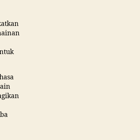
katkan
mainan
untuk
ahasa
ain
agikan
oba