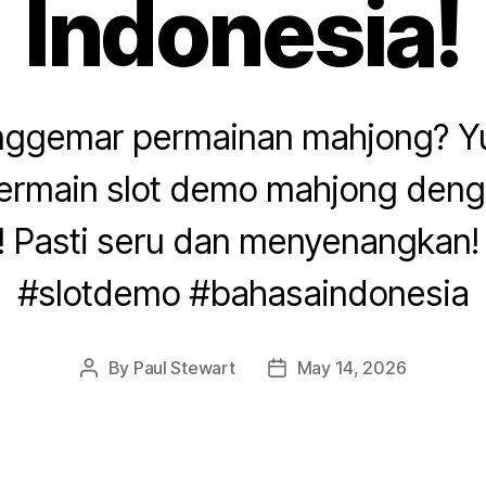
Indonesia!
ggemar permainan mahjong? Yu
ermain slot demo mahjong den
! Pasti seru dan menyenangkan
#slotdemo #bahasaindonesia
By
Paul Stewart
May 14, 2026
Post
Post
author
date