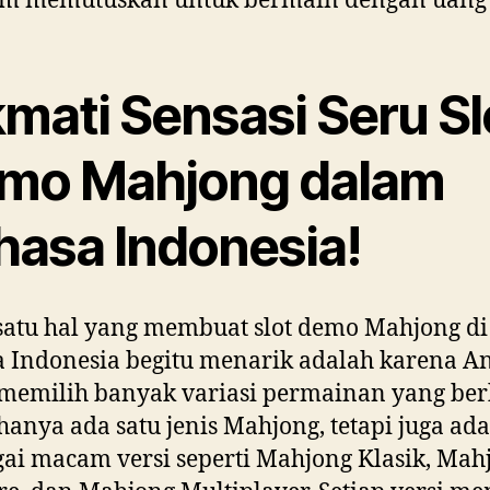
um memutuskan untuk bermain dengan uang a
kmati Sensasi Seru Sl
mo Mahjong dalam
hasa Indonesia!
satu hal yang membuat slot demo Mahjong di
 Indonesia begitu menarik adalah karena A
memilih banyak variasi permainan yang ber
hanya ada satu jenis Mahjong, tetapi juga ada
ai macam versi seperti Mahjong Klasik, Mah