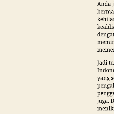
Anda j
bermai
kehila
keahl
dengan
memini
memen
Jadi t
Indon
yang 
penga
pengg
juga. 
menik