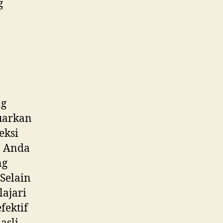
g
ng
uarkan
eksi
, Anda
ng
Selain
lajari
fektif