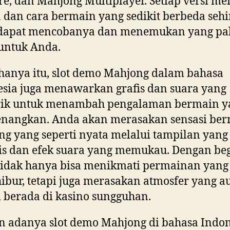
ire, dan Mahjong Multiplayer. Setiap versi me
 dan cara bermain yang sedikit berbeda seh
dapat mencobanya dan menemukan yang pa
untuk Anda.
hanya itu, slot demo Mahjong dalam bahasa
sia juga menawarkan grafis dan suara yang
ik untuk menambah pengalaman bermain y
nangkan. Anda akan merasakan sensasi be
g yang seperti nyata melalui tampilan yang
tis dan efek suara yang memukau. Dengan beg
tidak hanya bisa menikmati permainan yang
bur, tetapi juga merasakan atmosfer yang au
i berada di kasino sungguhan.
 adanya slot demo Mahjong di bahasa Indon