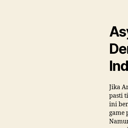
As
De
In
Jika A
pasti 
ini be
game p
Namun,