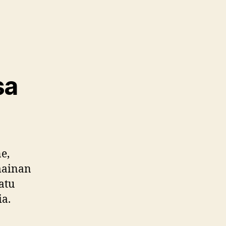
sa
e,
mainan
atu
ia.