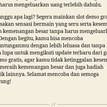
harus mengeluarkan uang terlebih dahulu.
tunggu apa lagi? Segera mainkan slot demo gra
sakan sensasi bermain yang seru serta kese
h kemenangan besar tanpa harus mengeluar
Dengan begitu, kamu bisa mencoba
ntunganmu dengan lebih leluasa dan tanpa
 lupa untuk mengikuti update terbaru dari 
emo gratis, agar kamu tidak ketinggalan kes
 meraih kemenangan besar dan juga hadiah
ik lainnya. Selamat mencoba dan semoga
tung!