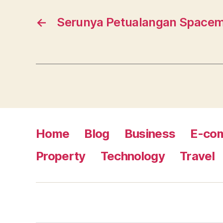
←
Serunya Petualangan Spacema
Home
Blog
Business
E-co
Property
Technology
Travel