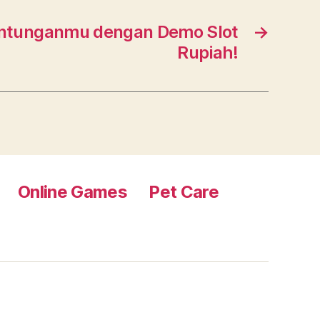
ntunganmu dengan Demo Slot
→
Rupiah!
Online Games
Pet Care