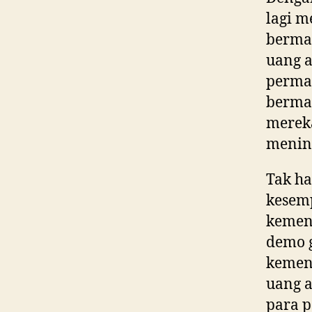
lagi m
bermai
uang 
perma
bermai
mereka
menin
Tak ha
kesem
kemena
demo g
kemena
uang a
para 