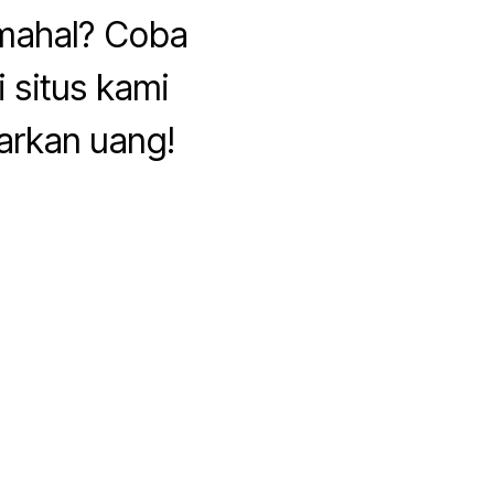
 mahal? Coba
 situs kami
arkan uang!