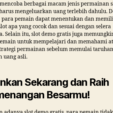
mencoba berbagai macam jenis permainan s
harus mengeluarkan uang terlebih dahulu. 
u, para pemain dapat menentukan dan memil
lot apa yang cocok dan sesuai dengan selera
. Selain itu, slot demo gratis juga memungk
pemain untuk mempelajari dan memahami a
strategi permainan sebelum memulai taruha
 uang asli.
nkan Sekarang dan Raih
menangan Besarmu!
 adanya slot demo gratis, para pemain tidak