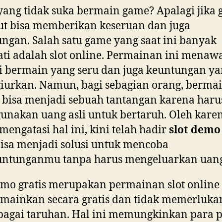
yang tidak suka bermain game? Apalagi jika
ut bisa memberikan keseruan dan juga
ngan. Salah satu game yang saat ini banyak
ti adalah slot online. Permainan ini menaw
i bermain yang seru dan juga keuntungan y
urkan. Namun, bagi sebagian orang, bermai
 bisa menjadi sebuah tantangan karena haru
nakan uang asli untuk bertaruh. Oleh karen
mengatasi hal ini, kini telah hadir
slot demo 
isa menjadi solusi untuk mencoba
untunganmu tanpa harus mengeluarkan uang
emo gratis merupakan permainan slot online
imainkan secara gratis dan tidak memerluka
ebagai taruhan. Hal ini memungkinkan para