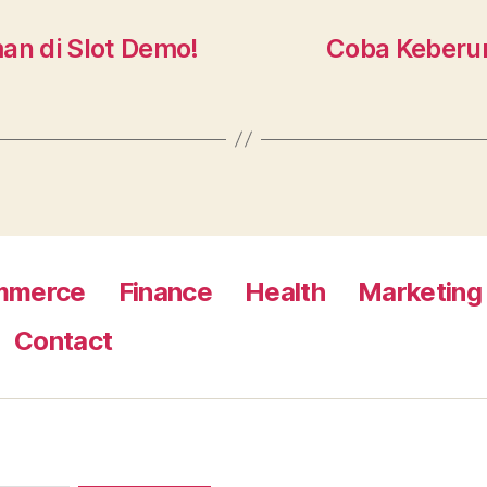
n di Slot Demo!
Coba Keberu
mmerce
Finance
Health
Marketing
Contact