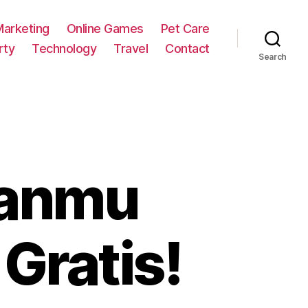
Marketing
Online Games
Pet Care
rty
Technology
Travel
Contact
Search
ganmu
Gratis!