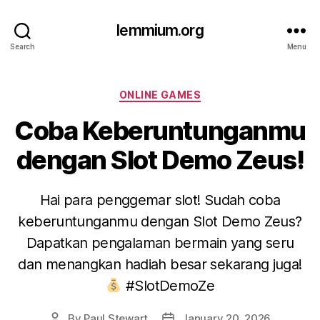
lemmium.org
Search
Menu
Categories
ONLINE GAMES
Coba Keberuntunganmu
dengan Slot Demo Zeus!
Hai para penggemar slot! Sudah coba
keberuntunganmu dengan Slot Demo Zeus?
Dapatkan pengalaman bermain yang seru
dan menangkan hadiah besar sekarang juga!
#SlotDemoZe
By
Paul Stewart
January 20, 2026
Post
Post