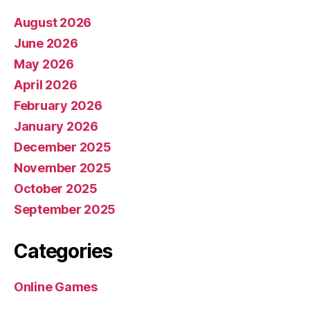
August 2026
June 2026
May 2026
April 2026
February 2026
January 2026
December 2025
November 2025
October 2025
September 2025
Categories
Online Games