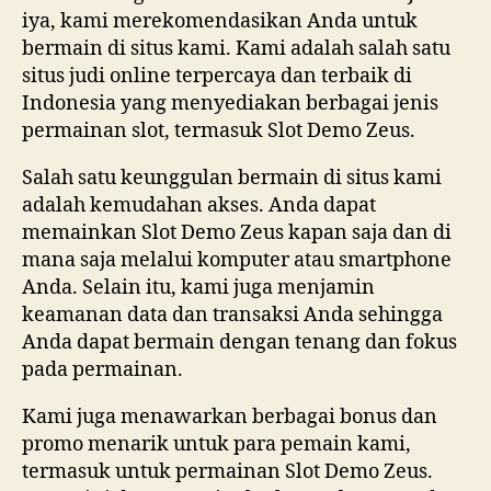
iya, kami merekomendasikan Anda untuk
bermain di situs kami. Kami adalah salah satu
situs judi online terpercaya dan terbaik di
Indonesia yang menyediakan berbagai jenis
permainan slot, termasuk Slot Demo Zeus.
Salah satu keunggulan bermain di situs kami
adalah kemudahan akses. Anda dapat
memainkan Slot Demo Zeus kapan saja dan di
mana saja melalui komputer atau smartphone
Anda. Selain itu, kami juga menjamin
keamanan data dan transaksi Anda sehingga
Anda dapat bermain dengan tenang dan fokus
pada permainan.
Kami juga menawarkan berbagai bonus dan
promo menarik untuk para pemain kami,
termasuk untuk permainan Slot Demo Zeus.