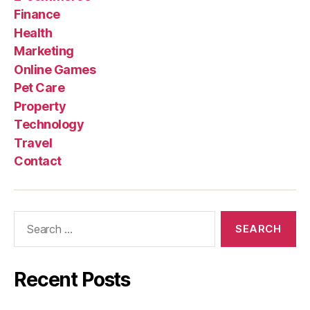
Finance
Health
Marketing
Online Games
Pet Care
Property
Technology
Travel
Contact
Search
for:
Recent Posts