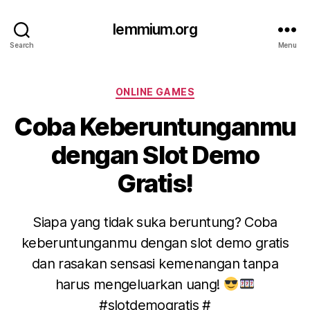
lemmium.org
Search
Menu
Categories
ONLINE GAMES
Coba Keberuntunganmu
dengan Slot Demo
Gratis!
Siapa yang tidak suka beruntung? Coba
keberuntunganmu dengan slot demo gratis
dan rasakan sensasi kemenangan tanpa
harus mengeluarkan uang!
#slotdemogratis #