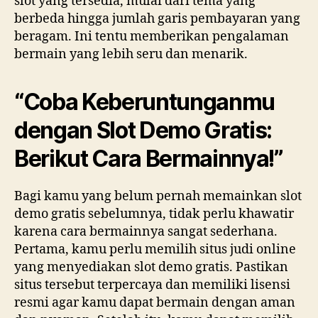
slot yang tersedia, mulai dari tema yang
berbeda hingga jumlah garis pembayaran yang
beragam. Ini tentu memberikan pengalaman
bermain yang lebih seru dan menarik.
“Coba Keberuntunganmu
dengan Slot Demo Gratis:
Berikut Cara Bermainnya!”
Bagi kamu yang belum pernah memainkan slot
demo gratis sebelumnya, tidak perlu khawatir
karena cara bermainnya sangat sederhana.
Pertama, kamu perlu memilih situs judi online
yang menyediakan slot demo gratis. Pastikan
situs tersebut terpercaya dan memiliki lisensi
resmi agar kamu dapat bermain dengan aman