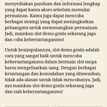
menyediakan panduan dan informasi lengkap
yang dapat kamu akses sebelum memulai
permainan. Kamu juga dapat mencoba
berbagai strategi yang dapat meningkatkan
peluangmu untuk memenangkan permainan.
Jadi, mainkan slot demo gratis sekarang juga
dan coba keberuntunganmu!
Untuk kesimpulannya, slot demo gratis adalah
cara yang sangat baik untuk mencoba
keberuntunganmu dalam bermain slot tanpa
harus mengeluarkan uang. Dengan berbagai
keuntungan dan kemudahan yang ditawarkan,
tidak ada alasan untuk tidak mencobanya. Jadi,
ayo mainkan slot demo gratis sekarang juga
dan raih keberuntunganmu!