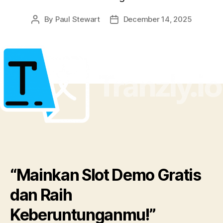
By
Paul Stewart
December 14, 2025
Post
Post
author
date
“Mainkan Slot Demo Gratis
dan Raih
Keberuntunganmu!”